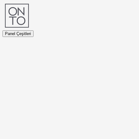
Panel Çeşitleri
Panel Çeşitleri
Sunta Özlü Paneller
Enkapsüle Panel
PVC Kaplı Panel
HPL Kaplı Panel
Galvaniz Kaplı Panel
Kalsiyum Sülfat Özlü Paneller