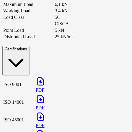
Maximum Load
6,1 kN
Working Load
3,4 kN
Load Class
5C
CISCA
Point Load
5 kN
Distributed Load
25 kN/m2
Certifications
ISO 9001
PDF
ISO 14001
PDF
ISO 45001
PDF