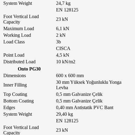
System Weight
24,7 kg
EN 128125
Foot Vertical Load
23 kN
Capacity
Maximum Load
6,1 kN
Working Load
2 kN
Load Class
3b
CISCA
Point Load
4,5 kN
Distributed Load
10 kN/m2
Onto PG30
Dimensions
600 x 600 mm
30 mm Yüksek Yoğunluklu Yonga
Inner Filling
Levha
Top Coating
0,5 mm Galvanize Çelik
Bottom Coating
0,5 mm Galvanize Çelik
Edges
0,40 mm Antistatik PVC Bant
System Weight
29,40 kg
EN 128125
Foot Vertical Load
23 kN
Capacity