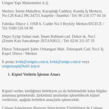
Unigen Yapı Malzemeleri A.Ş.
Merkez: İnönü Mahallesi, Kayışdağı Caddesi, Kandiş İş Merkezi,
No:128 Kat:2 PK:34755 Ataşehir / İstanbul / Tel: 90 216 577 04 34
Fabrika: Düzce 1. OSB 6. Cadde No:3 Beyköy Merkez/DÜZCE /
Tel: 0380 526 04 90
Depo: Eyüp Sultan mah. İmam Rabbani cad. Dekor sk. No:1
(Zemin Kat) Sancaktepe /İSTANBUL / Tel: 0216 311 07 35
Düzce Teknopark Şube: Orhangazi Mah. Teknopark Cad. No:1 İç
Kapı1 Düzce / Merkez
E-posta:
kvkk@unigen.com.tr
,
kvkk@unigo.com.tr
veya
unigenyapi@hs01.kep.tr
Kişisel Verilerin İşlenme Amacı
Kişisel veriler, kimliğinizi belirleyen ya da belirlenebilir kılan bilgiler
anlamına gelmektedir. Şirketimiz tarafından işlenebilecek kişisel
verileriniz, aşağıda belirtilen amaçlarla işlenecektir.
Çalışan Adaylarının Başvuru Süreçlerinin Yürütülmesi ile Çalışan