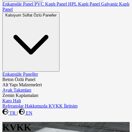
Enkapsüle Panel
PVC Kaplı Panel
HPL Kaplı Panel
Galvaniz Kaplı
Panel
Kalsiyum Sülfat Özlü Paneller
Enkapsüle Paneller
Beton Özlü Panel
Alt Yapı Malzemeleri
Ayak Takımları
Zemin Kaplamaları
Karo Halı
Referanslar
Hakkımızda
KVKK
İletişim
TR
|
EN
KVKK