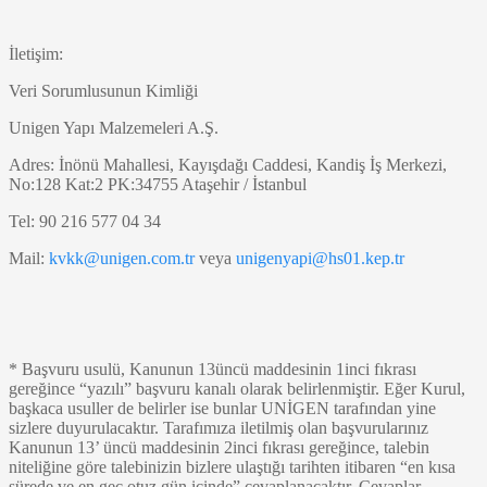
İletişim:
Veri Sorumlusunun Kimliği
Unigen Yapı Malzemeleri A.Ş.
Adres: İnönü Mahallesi, Kayışdağı Caddesi, Kandiş İş Merkezi,
No:128 Kat:2 PK:34755 Ataşehir / İstanbul
Tel: 90 216 577 04 34
Mail:
kvkk@unigen.com.tr
veya
unigenyapi@hs01.kep.tr
* Başvuru usulü, Kanunun 13üncü maddesinin 1inci fıkrası
gereğince “yazılı” başvuru kanalı olarak belirlenmiştir. Eğer Kurul,
başkaca usuller de belirler ise bunlar UNİGEN tarafından yine
sizlere duyurulacaktır. Tarafımıza iletilmiş olan başvurularınız
Kanunun 13’ üncü maddesinin 2inci fıkrası gereğince, talebin
niteliğine göre talebinizin bizlere ulaştığı tarihten itibaren “en kısa
sürede ve en geç otuz gün içinde” cevaplanacaktır. Cevaplar,