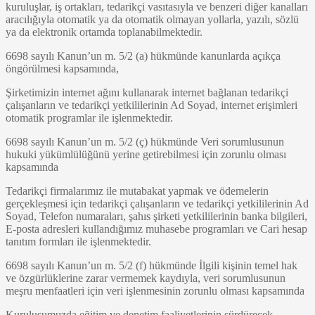
kuruluşlar, iş ortakları, tedarikçi vasıtasıyla ve benzeri diğer kanalları
aracılığıyla otomatik ya da otomatik olmayan yollarla, yazılı, sözlü
ya da elektronik ortamda toplanabilmektedir.
6698 sayılı Kanun’un m. 5/2 (a) hükmünde kanunlarda açıkça
öngörülmesi kapsamında,
Şirketimizin internet ağını kullanarak internet bağlanan tedarikçi
çalışanların ve tedarikçi yetkililerinin Ad Soyad, internet erişimleri
otomatik programlar ile işlenmektedir.
6698 sayılı Kanun’un m. 5/2 (ç) hükmünde Veri sorumlusunun
hukuki yükümlülüğünü yerine getirebilmesi için zorunlu olması
kapsamında
Tedarikçi firmalarımız ile mutabakat yapmak ve ödemelerin
gerçekleşmesi için tedarikçi çalışanların ve tedarikçi yetkililerinin Ad
Soyad, Telefon numaraları, şahıs şirketi yetkililerinin banka bilgileri,
E-posta adresleri kullandığımız muhasebe programları ve Cari hesap
tanıtım formları ile işlenmektedir.
6698 sayılı Kanun’un m. 5/2 (f) hükmünde İlgili kişinin temel hak
ve özgürlüklerine zarar vermemek kaydıyla, veri sorumlusunun
meşru menfaatleri için veri işlenmesinin zorunlu olması kapsamında
Kuruluşumuzda eğitim ve denetim faaliyetlerinin sürdürecek