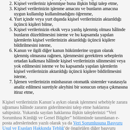
Kişisel verileriniz işlenmişse buna ilişkin bilgi talep etme,
Kişisel verilerinizin işlenme amacını ve bunların amacına
uygun kullanılıp kullanılmadığını öğrenme,
Yurt içinde veya yurt dışında kişisel verilerinizin aktarıldığı
üçüncü kişileri bilme,
Kişisel verilerinizin eksik veya yanlış işlenmiş olması hâlinde
bunların düzeltilmesini isteme ve bu kapsamda yapılan
işlemlerin kişisel verilerinizin aktarıldığı üçüncü kişilere
bildirilmesini isteme,
Kanun ve ilgili diğer kanun hükümlerine uygun olarak
işlenmiş olmasına rağmen, işlenmesini gerektiren sebeplerin
ortadan kalkması hâlinde kişisel verilerinizin silinmesini veya
yok edilmesini isteme ve bu kapsamda yapılan işlemlerin
kişisel verilerinizin aktarıldığı üçüncü kişilere bildirilmesini
isteme,
İşlenen verilerinizin münhasıran otomatik sistemler vasıtasıyla
analiz edilmesi suretiyle aleyhini bir sonucun ortaya çıkmasına
itiraz etme,
Kişisel verilerinizin Kanun’a aykırı olarak işlenmesi sebebiyle zarara
uğraması hâlinde zararın giderilmesini talep etme haklarına
sahipsiniz. Yukarıda sayılan haklarına ilişkin taleplerinizi “Veri
Sorumlusu Kimliği ve Genel Bilgiler” bölümünde tanımlanan e-
posta adreslerinden yazılı olarak ya da
Veri Sorumlusuna Başvuru
Usul ve Esasları Hakkında Tebliğ
’de öngörülen diğer başvuru