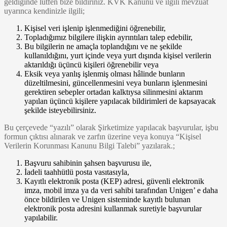
geldiğinde lütfen bize bildiriniz. KVK Kanunu ve ilgili mevzuat
uyarınca kendinizle ilgili;
Kişisel veri işlenip işlenmediğini öğrenebilir,
Topladığımız bilgilere ilişkin ayrıntıları talep edebilir,
Bu bilgilerin ne amaçla toplandığını ve ne şekilde
kullanıldığını, yurt içinde veya yurt dışında kişisel verilerin
aktarıldığı üçüncü kişileri öğrenebilir veya
Eksik veya yanlış işlenmiş olması hâlinde bunların
düzeltilmesini, güncellenmesini veya bunların işlenmesini
gerektiren sebepler ortadan kalktıysa silinmesini aktarım
yapılan üçüncü kişilere yapılacak bildirimleri de kapsayacak
şekilde isteyebilirsiniz.
Bu çerçevede “yazılı” olarak Şirketimize yapılacak başvurular, işbu
formun çıktısı alınarak ve zarfın üzerine veya konuya “Kişisel
Verilerin Korunması Kanunu Bilgi Talebi” yazılarak.;
Başvuru sahibinin şahsen başvurusu ile,
İadeli taahhütlü posta vasıtasıyla,
Kayıtlı elektronik posta (KEP) adresi, güvenli elektronik
imza, mobil imza ya da veri sahibi tarafından Unigen’ e daha
önce bildirilen ve Unigen sisteminde kayıtlı bulunan
elektronik posta adresini kullanmak suretiyle başvurular
yapılabilir.