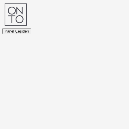
Panel Çeşitleri
Panel Çeşitleri
Sunta Özlü Paneller
Enkapsüle Panel
PVC Kaplı Panel
HPL Kaplı Panel
Galvaniz Kaplı Panel
Kalsiyum Sülfat Özlü Paneller