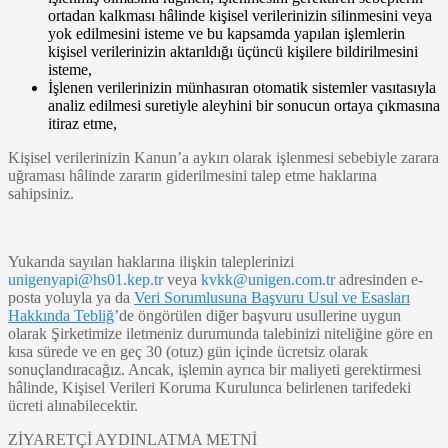
ortadan kalkması hâlinde kişisel verilerinizin silinmesini veya
yok edilmesini isteme ve bu kapsamda yapılan işlemlerin
kişisel verilerinizin aktarıldığı üçüncü kişilere bildirilmesini
isteme,
İşlenen verilerinizin münhasıran otomatik sistemler vasıtasıyla
analiz edilmesi suretiyle aleyhini bir sonucun ortaya çıkmasına
itiraz etme,
Kişisel verilerinizin Kanun’a aykırı olarak işlenmesi sebebiyle zarara
uğraması hâlinde zararın giderilmesini talep etme haklarına
sahipsiniz.
Yukarıda sayılan haklarına ilişkin taleplerinizi
unigenyapi@hs01.kep.tr
veya
kvkk@unigen.com.tr
adresinden e-
posta yoluyla ya da
Veri Sorumlusuna Başvuru Usul ve Esasları
Hakkında Tebliğ
’de öngörülen diğer başvuru usullerine uygun
olarak Şirketimize iletmeniz durumunda talebinizi niteliğine göre en
kısa sürede ve en geç 30 (otuz) gün içinde ücretsiz olarak
sonuçlandıracağız. Ancak, işlemin ayrıca bir maliyeti gerektirmesi
hâlinde, Kişisel Verileri Koruma Kurulunca belirlenen tarifedeki
ücreti alınabilecektir.
ZİYARETÇİ AYDINLATMA METNİ