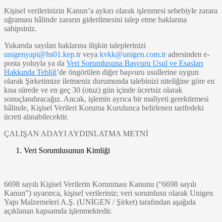
Kişisel verilerinizin Kanun’a aykırı olarak işlenmesi sebebiyle zarara
uğraması hâlinde zararın giderilmesini talep etme haklarına
sahipsiniz.
Yukarıda sayılan haklarına ilişkin taleplerinizi
unigenyapi@hs01.kep.tr
veya
kvkk@unigen.com.tr
adresinden e-
posta yoluyla ya da
Veri Sorumlusuna Başvuru Usul ve Esasları
Hakkında Tebliğ
’de öngörülen diğer başvuru usullerine uygun
olarak Şirketimize iletmeniz durumunda talebinizi niteliğine göre en
kısa sürede ve en geç 30 (otuz) gün içinde ücretsiz olarak
sonuçlandıracağız. Ancak, işlemin ayrıca bir maliyeti gerektirmesi
hâlinde, Kişisel Verileri Koruma Kurulunca belirlenen tarifedeki
ücreti alınabilecektir.
ÇALIŞAN ADAYI AYDINLATMA METNİ
Veri Sorumlusunun Kimliği
6698 sayılı Kişisel Verilerin Korunması Kanunu (“6698 sayılı
Kanun”) uyarınca, kişisel verileriniz; veri sorumlusu olarak Unigen
Yapı Malzemeleri A.Ş. (UNİGEN / Şirket) tarafından aşağıda
açıklanan kapsamda işlenmektedir.