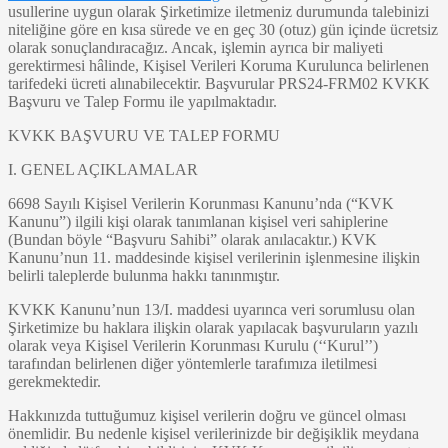
usullerine uygun olarak Şirketimize iletmeniz durumunda talebinizi
niteliğine göre en kısa sürede ve en geç 30 (otuz) gün içinde ücretsiz
olarak sonuçlandıracağız. Ancak, işlemin ayrıca bir maliyeti
gerektirmesi hâlinde, Kişisel Verileri Koruma Kurulunca belirlenen
tarifedeki ücreti alınabilecektir. Başvurular PRS24-FRM02 KVKK
Başvuru ve Talep Formu ile yapılmaktadır.
KVKK BAŞVURU VE TALEP FORMU
I. GENEL AÇIKLAMALAR
6698 Sayılı Kişisel Verilerin Korunması Kanunu’nda (“KVK
Kanunu”) ilgili kişi olarak tanımlanan kişisel veri sahiplerine
(Bundan böyle “Başvuru Sahibi” olarak anılacaktır.) KVK
Kanunu’nun 11. maddesinde kişisel verilerinin işlenmesine ilişkin
belirli taleplerde bulunma hakkı tanınmıştır.
KVKK Kanunu’nun 13/I. maddesi uyarınca veri sorumlusu olan
Şirketimize bu haklara ilişkin olarak yapılacak başvuruların yazılı
olarak veya Kişisel Verilerin Korunması Kurulu (‘‘Kurul’’)
tarafından belirlenen diğer yöntemlerle tarafımıza iletilmesi
gerekmektedir.
Hakkınızda tuttuğumuz kişisel verilerin doğru ve güncel olması
önemlidir. Bu nedenle kişisel verilerinizde bir değişiklik meydana